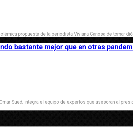
polémica propuesta de la periodista Viviana Canosa de tomar dió
ndo bastante mejor que en otras pandem
 Omar Sued, integra el equipo de expertos que asesoran al presi