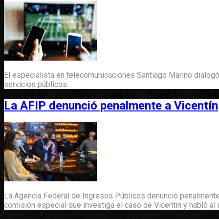
El especialista en telecomunicaciones Santiago Marino dialogó
servicios públicos.
La AFIP denunció penalmente a Vicentín
La Agencia Federal de Ingresos Públicos denunció penalmente a
comisión especial que investiga el caso de Vicentin y habló a