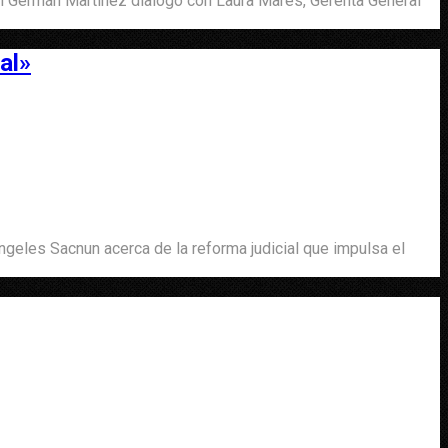
al Germán Martínez dialogó con Laura Marés, Gerenta General
al»
ngeles Sacnun acerca de la reforma judicial que impulsa el