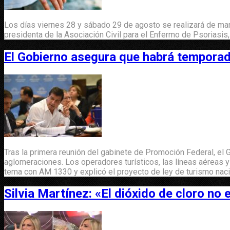
Los días viernes 28 y sábado 29 de agosto se realizará de man
presidenta de la Asociación Civil para el Enfermo de Psoriasis,
El Gobierno asegura que habrá tempora
Tras la primera reunión del gabinete de Promoción Federal, el
aglomeraciones. Los operadores turísticos, las líneas aéreas 
tema con AM 1330 y explicó el proyecto de ley de turismo nacio
Silvia Martínez: «El dióxido de cloro no