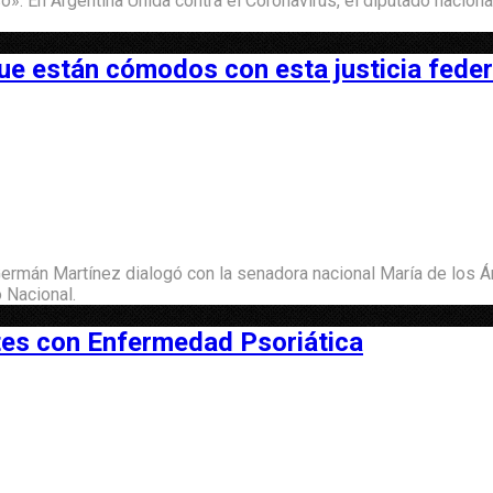
. En Argentina Unida contra el Coronavirus, el diputado nacion
e están cómodos con esta justicia feder
 Germán Martínez dialogó con la senadora nacional María de los Á
 Nacional.
tes con Enfermedad Psoriática