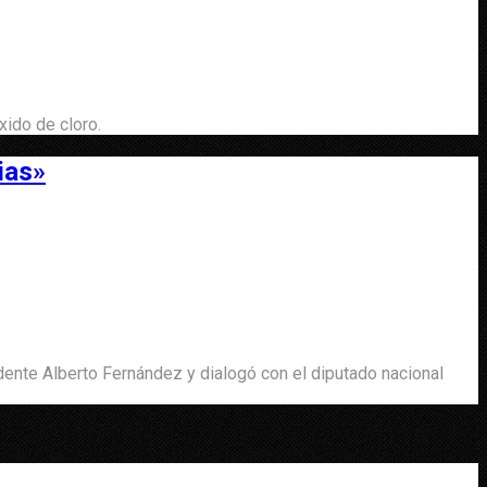
xido de cloro.
ias»
dente Alberto Fernández y dialogó con el diputado nacional