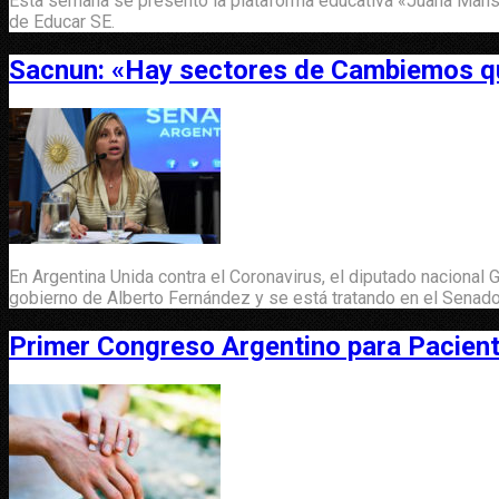
Esta semana se presentó la plataforma educativa «Juana Manso»
de Educar SE.
Sacnun: «Hay sectores de Cambiemos qu
En Argentina Unida contra el Coronavirus, el diputado nacional
gobierno de Alberto Fernández y se está tratando en el Senado
Primer Congreso Argentino para Pacien