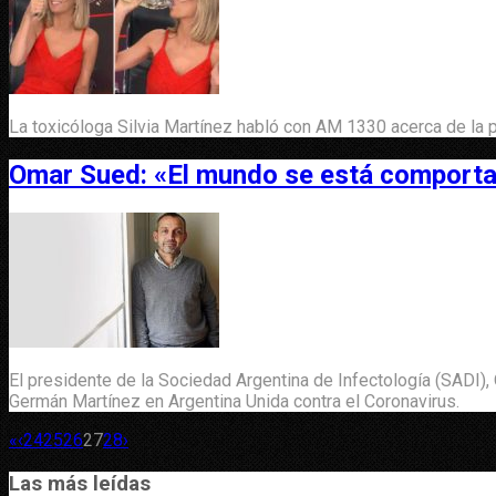
La toxicóloga Silvia Martínez habló con AM 1330 acerca de la 
Omar Sued: «El mundo se está comporta
El presidente de la Sociedad Argentina de Infectología (SADI),
Germán Martínez en Argentina Unida contra el Coronavirus.
«
‹
24
25
26
27
28
›
Las más leídas