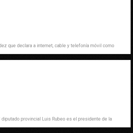
z que declara a internet, cable y telefonía móvil como
 diputado provincial Luis Rubeo es el presidente de la