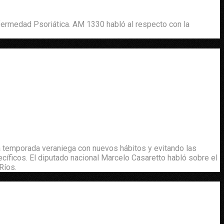
fermedad Psoriática. AM 1330 habló al respecto con la
ma temporada veraniega con nuevos hábitos y evitando las
cíficos. El diputado nacional Marcelo Casaretto habló sobre el
Ríos.