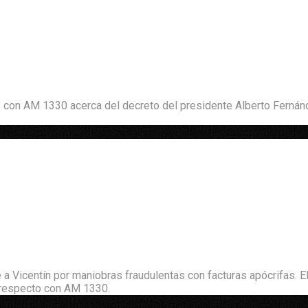
 con AM 1330 acerca del decreto del presidente Alberto Fernánde
 Vicentín por maniobras fraudulentas con facturas apócrifas. El
l respecto con AM 1330.