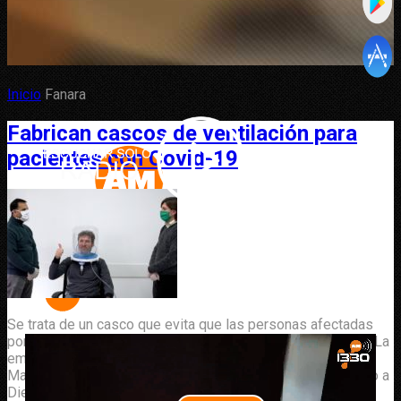
Inicio
Fanara
Fabrican cascos de ventilación para
pacientes con Covid-19
Se trata de un casco que evita que las personas afectadas
por el virus sean intubados y tratados en terapia intensiva. La
empresa fabricadora es Ecleris. Uno de sus socios, el Dr.
Marcos Ledesma, habló y brindó detalles en AM 1330 junto a
Diego Fanara.