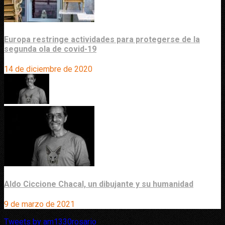
Europa restringe actividades para protegerse de la
segunda ola de covid-19
14 de diciembre de 2020
Aldo Ciccione Chacal, un dibujante y su humanidad
9 de marzo de 2021
Tweets by am1330rosario