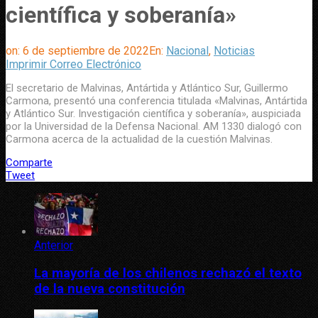
científica y soberanía»
on:
6 de septiembre de 2022
En:
Nacional
,
Noticias
Imprimir
Correo Electrónico
El secretario de Malvinas, Antártida y Atlántico Sur, Guillermo
Carmona, presentó una conferencia titulada «Malvinas, Antártida
y Atlántico Sur. Investigación científica y soberanía», auspiciada
por la Universidad de la Defensa Nacional. AM 1330 dialogó con
Carmona acerca de la actualidad de la cuestión Malvinas.
Comparte
Tweet
Anterior
La mayoría de los chilenos rechazó el texto
de la nueva constitución