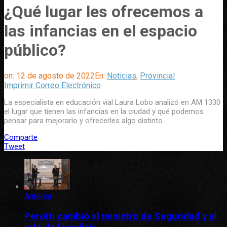
¿Qué lugar les ofrecemos a
las infancias en el espacio
público?
on:
12 de agosto de 2022
En:
Noticias
,
Provincial
Imprimir
Correo Electrónico
La especialista en educación vial Laura Lobo analizó en AM 1330
el lugar que tienen las infancias en la ciudad y qué podemos
pensar para mejorarlo y ofrecerles algo distinto.
Comparte
Tweet
Anterior
Perotti cambió al ministro de Seguridad y al