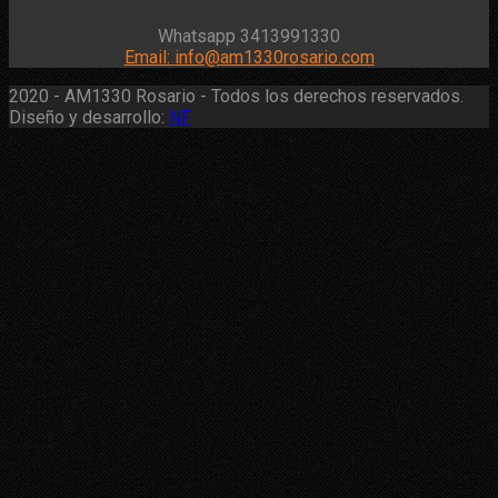
Whatsapp 3413991330
Email:
info@am1330rosario.com
2020 - AM1330 Rosario - Todos los derechos reservados.
Diseño y desarrollo:
NF